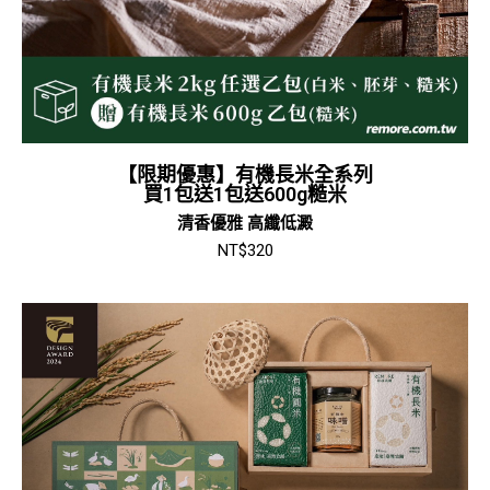
【限期優惠】有機長米全系列
買1包送1包送600g糙米
清香優雅 高纖低澱
NT$
320