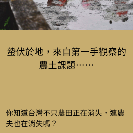
蟄伏於地，來⾃第⼀⼿觀察的
農⼟課題⋯⋯
你知道台灣不只農田正在消失，連農
夫也在消失嗎？