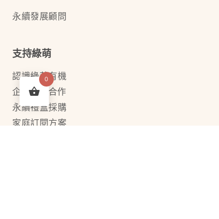
永續發展顧問
支持綠萌
認識綠萌有機
0
企業ESG合作
永續禮盒採購
家庭訂閱方案
購買綠萌
綠映大地米禮盒
有機米味噌
有機長米